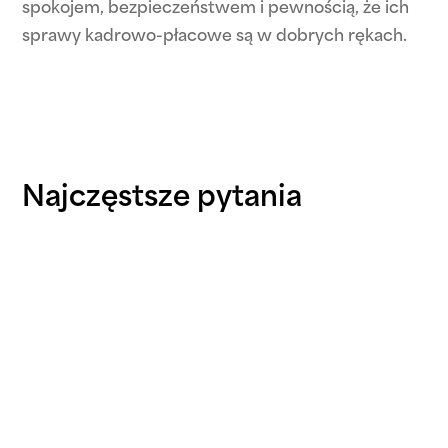
spokojem, bezpieczeństwem i pewnością, że ich
sprawy kadrowo-płacowe są w dobrych rękach.
Najczęstsze pytania
Czy moje dane są bezpieczne przy
korzystaniu z waszej platformy?
Czy posiadacie ubezpieczenie
odpowiedzialności cywilnej?