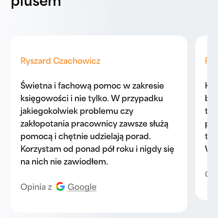
plusem
Ryszard Czachowicz
Pa
Świetna i fachową pomoc w zakresie
Kor
księgowości i nie tylko. W przypadku
biu
jakiegokolwiek problemu czy
to 
zakłopotania pracownicy zawsze służą
prz
pomocą i chętnie udzielają porad.
ter
Korzystam od ponad pół roku i nigdy się
Wsz
na nich nie zawiodłem.