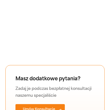
Czy posiadacie odpowiednie certyfikaty i
licencje?
Czy będę miał dedykowaną księgową?
W jaki sposób mogę przekazać Wam moje
dokumenty?
Masz dodatkowe pytania?
Zadaj je podczas bezpłatnej konsultacji
naszemu specjaliście
Umów Konsultację