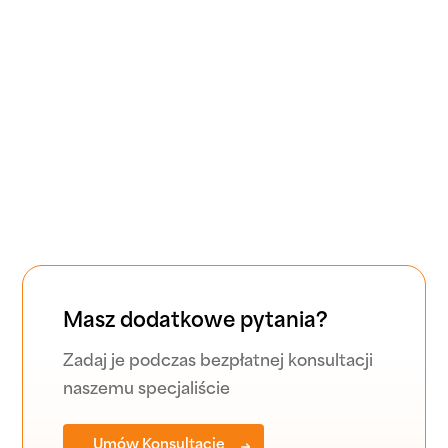
Czy posiadacie odpowiednie certyfikaty i
licencje?
Czy będę miał dedykowaną księgową?
W jaki sposób mogę przekazać Wam moje
dokumenty?
Masz dodatkowe pytania?
Zadaj je podczas bezpłatnej konsultacji
naszemu specjaliście
Umów Konsultację