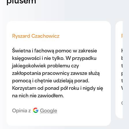
plusem
Ryszard Czachowicz
Pa
Świetna i fachową pomoc w zakresie
Kor
księgowości i nie tylko. W przypadku
biu
jakiegokolwiek problemu czy
to 
zakłopotania pracownicy zawsze służą
prz
pomocą i chętnie udzielają porad.
ter
Korzystam od ponad pół roku i nigdy się
Wsz
na nich nie zawiodłem.