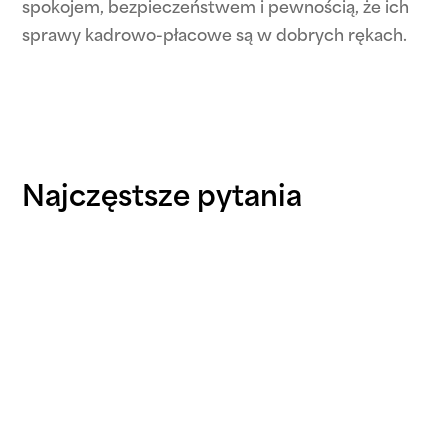
spokojem, bezpieczeństwem i pewnością, że ich
sprawy kadrowo-płacowe są w dobrych rękach.
Najczęstsze pytania
Czy moje dane są bezpieczne przy
korzystaniu z waszej platformy?
Czy posiadacie ubezpieczenie
odpowiedzialności cywilnej?