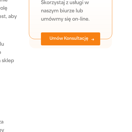
anie
Skorzystaj z usługi w
rolę
naszym biurze lub
st, aby
umówmy się on-line.
Umów Konsultację
lu
e
a sklep
za
by