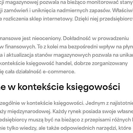
cji magazynowej pozwala na bieżąco monitorować stany
ji zamówień i uniknięcia nadmiernych zapasów. Właściw
rozliczenia sklep internetowy. Dzięki niej przedsiębior
inansowe jest nieoceniony. Dokładność w prowadzeniu
w finansowych. To z kolei ma bezpośredni wpływ na pły
ja i aktualizacja stanów magazynowych pozwala na unika
 kontekście księgowość handel, dobrze zorganizowany
ię cała działalność e-commerce.
e w kontekście księgowości
czególnie w kontekście księgowości. Jednym z najistotni
aży międzynarodowej. Każdy rynek posiada swoje własn
edsiębiorcy muszą być na bieżąco z przepisami różnych 
e tylko wiedzy, ale także odpowiednich narzędzi, które