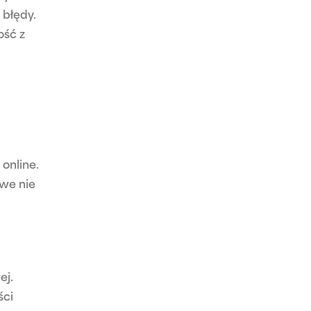
błędy.
ość z
online.
owe nie
ej.
ści