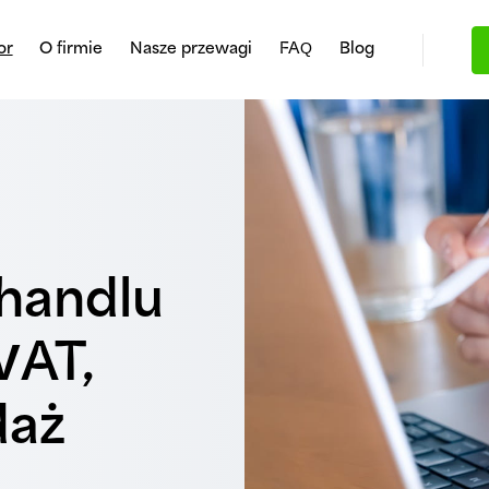
or
O firmie
Nasze przewagi
FAQ
Blog
handlu
VAT,
daż