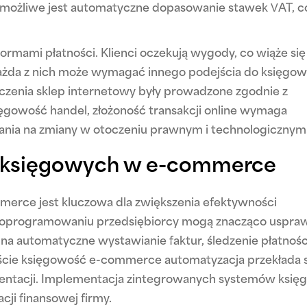
 możliwe jest automatyczne dopasowanie stawek VAT, c
rmami płatności. Klienci oczekują wygody, co wiąże się
Każda z nich może wymagać innego podejścia do księgowa
liczenia sklep internetowy były prowadzone zgodnie z
ęgowość handel, złożoność transakcji online wymaga
wania na zmiany w otoczeniu prawnym i technologicznym
 księgowych w e-commerce
rce jest kluczowa dla zwiększenia efektywności
i oprogramowaniu przedsiębiorcy mogą znacząco uspra
 na automatyczne wystawianie faktur, śledzenie płatnośc
cie księgowość e-commerce automatyzacja przekłada s
entacji. Implementacja zintegrowanych systemów ksi
ji finansowej firmy.