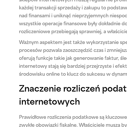
sklepów internetowych muszą regularnie prow
każdej transakcji sprzedaży i zakupu to podsta
nad finansami i uniknąć nieprzyjemnych niesp
wszystkie operacje finansowe były dokładnie 
rozliczeniowe przebiegają sprawniej, a właścic
Ważnym aspektem jest także wykorzystanie spe
procesów pozwala zaoszczędzić czas i zmniej
oferują funkcje takie jak generowanie faktur, śl
internetowy stają się bardziej przejrzyste i e
środowisku online to klucz do sukcesu w dynami
Znaczenie rozliczeń poda
internetowych
Prawidłowe rozliczenia podatkowe są kluczowe
zwykłe obowiązki fiskalne. Właściciele mus