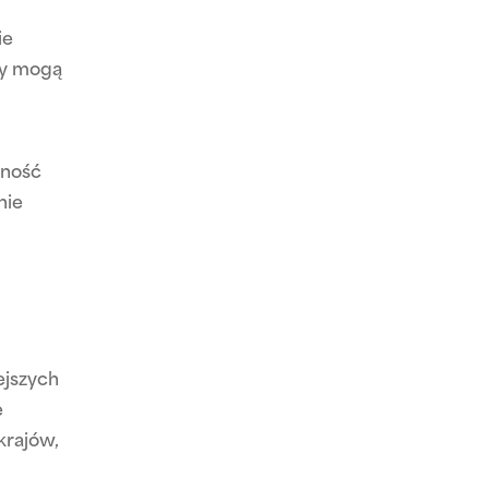
ie
cy mogą
nność
nie
ejszych
e
krajów,