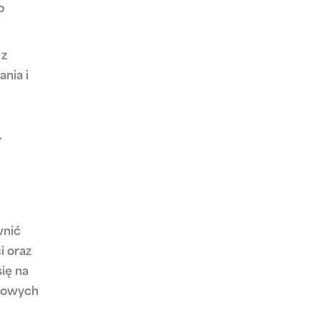
o
 z
nia i
.
wnić
i oraz
ię na
ęgowych