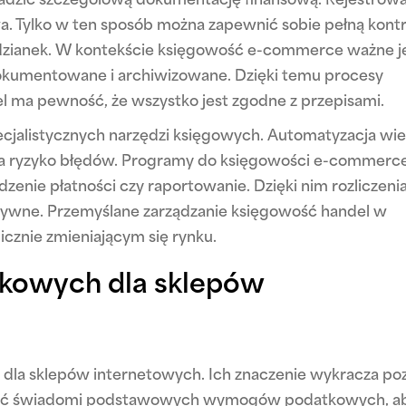
adzić szczegółową dokumentację finansową. Rejestrow
wa. Tylko w ten sposób można zapewnić sobie pełną kont
odzianek. W kontekście księgowość e-commerce ważne je
dokumentowane i archiwizowane. Dzięki temu procesy
iel ma pewność, że wszystko jest zgodne z przepisami.
cjalistycznych narzędzi księgowych. Automatyzacja wie
sza ryzyko błędów. Programy do księgowości e-commerc
edzenie płatności czy raportowanie. Dzięki nim rozliczeni
fektywne. Przemyślane zarządzanie księgowość handel w
cznie zmieniającym się rynku.
tkowych dla sklepów
 dla sklepów internetowych. Ich znaczenie wykracza po
zą być świadomi podstawowych wymogów podatkowych, a