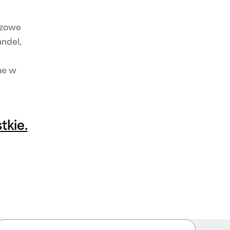
uczowe
ndel,
ne w
tkie.