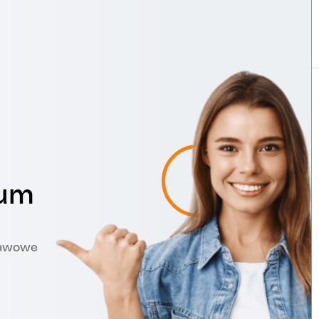
ium
stawowe