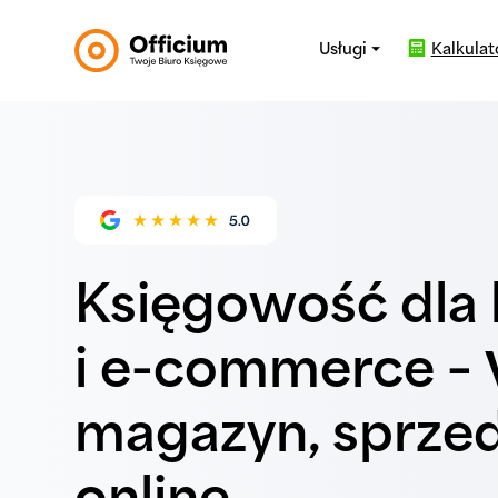
Kalkulat
Usługi ⏷
Księgowość dla 
i e-commerce – 
magazyn, sprze