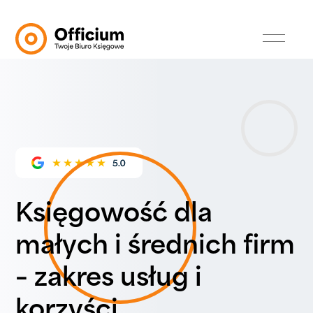
Księgowość dla
małych i średnich firm
– zakres usług i
korzyści