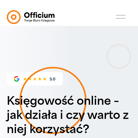
Księgowość online –
jak działa i czy warto z
niej korzystać?