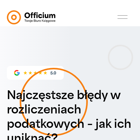
Najczęstsze błędy w
rozliczeniach
podatkowych – jak ich
uniknąć?